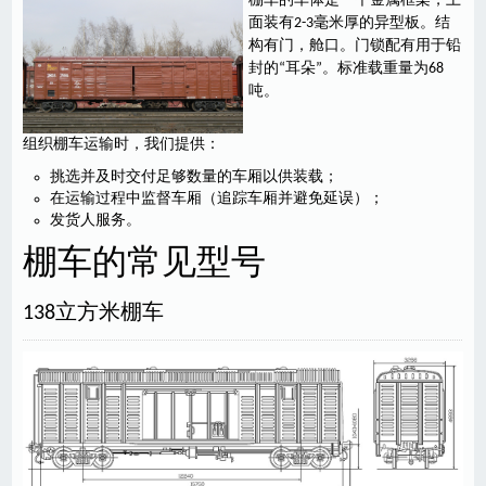
棚车的车体是一个金属框架，上
面装有2-3毫米厚的异型板。结
构有门，舱口。门锁配有用于铅
封的“耳朵”。标准载重量为68
吨。
组织棚车运输时，我们提供：
挑选并及时交付足够数量的车厢以供装载；
在运输过程中监督车厢（追踪车厢并避免延误）；
发货人服务。
棚车的常见型号
138立方米棚车